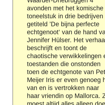
Waarder-Driebruggen 4
weer andere bijkomende
avonden met het komische
complicaties, een
toneelstuk in drie bedrijven
ongediertebestrijder laat
getiteld ’De bijna perfecte
komen, dan is de chaos echt
echtgenoot‘ van de hand v
compleet. Peter Meijer 
Jennifer Hülser. Het verhaal
echtgenote Iris werden
beschrijft en toont de
gespeeld door Jelle
chaotische verwikkelingen 
Zwanenburg en Lieke 
toestanden die onstonden
Jong. Willeke Broekhuizen
toen de echtgenote van Pe
was Frieda, de moeder v
Meijer Iris er even genoeg had
Iris en Eline Dijkshoorn
van en is vertrokken naar
Peter’s vriend Olaf.
haar vriendin op Mallorca. Ze
Buurvrouw Diana Blauw werd
moest altijd alles alleen do
gespeeld door Annika So