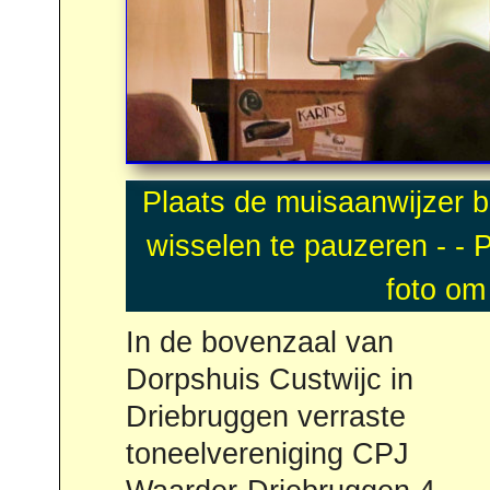
In de bovenzaal van
ook een andere
Dorpshuis Custwijc in
bemoeizuchtige buurvrouw
Driebruggen verraste
Elly Slot zich met de zaak
toneelvereniging CPJ
gaat bemoeien, vanwege