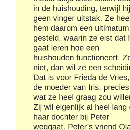
in de huishouding, terwijl hi
en bemoeizuchtige buurvrou
geen vinger uitstak. Ze heeft
Elly door Serina Bosman. Noa
hem daarom een ultimatum
Riedijk vertolkte de rol van
gesteld, waarin ze eist dat h
ongediertebestrijder Sam 
gaat leren hoe een
Reus en de regie was in
huishouden functioneert. Z
handen van Gert Jan Hagoort
niet, dan wil ze een scheidi
Tussen het 2e en 3e bedr
Dat is voor Frieda de Vries,
was er een pauze met
de moeder van Iris, precies
verkoping van loten voor, met
wat ze heel graag zou wille
dank aan de welwillen
Zij wil eigenlijk al heel lang
sponsors, de verloting 
haar dochter bij Peter
prachtige prijzen na het 3e
weggaat. Peter’s vriend Olaf