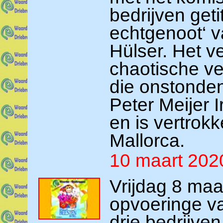
bedrijven geti
echtgenoot‘ v
Hülser. Het ve
chaotische ve
die onstonde
Peter Meijer 
en is vertrok
Mallorca.
10 maart 202
Vrijdag 8 maa
opvoeringe va
drie bedrijve