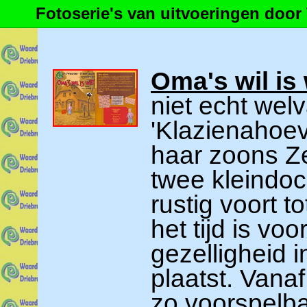
Fotoserie's van uitvoeringen doo
Oma's wil is
niet echt wel
'Klazienahoe
haar zoons Z
twee kleindoc
rustig voort t
het tijd is vo
gezelligheid 
plaatst. Vana
zo voorspelba