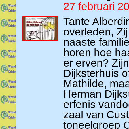
27 februari 2
Tante Alberdi
overleden, Zi
naaste famili
horen hoe haa
er erven? Zij
Dijksterhuis 
Mathilde, ma
Herman Dijks
erfenis vando
zaal van Cust
toneelgroep 