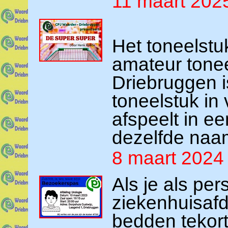
11 maart 202
Het toneelstu
amateur tone
Driebruggen i
toneelstuk in 
afspeelt in e
dezelfde naa
8 maart 2024
Als je als pe
ziekenhuisafd
bedden tekor