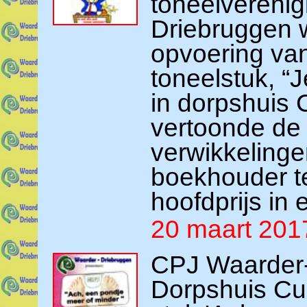
toneelvereni
Driebruggen 
opvoering van
toneelstuk, “
in dorpshuis 
vertoonde de 
verwikkeling
boekhouder te
hoofdprijs in 
20 maart 201
CPJ Waarder-
Dorpshuis Cus