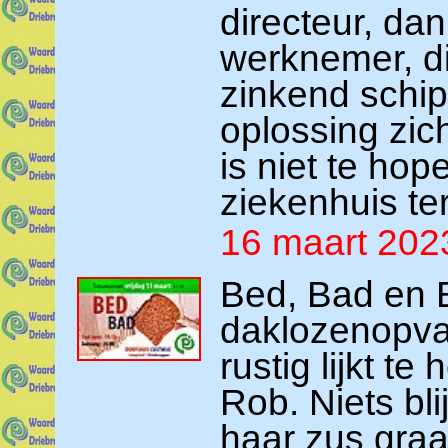
directeur, dan 
werknemer, di
zinkend schip
oplossing zic
is niet te hope
ziekenhuis te
16 maart 202
Bed, Bad en 
daklozenopva
rustig lijkt t
Rob. Niets bl
haar zus graag