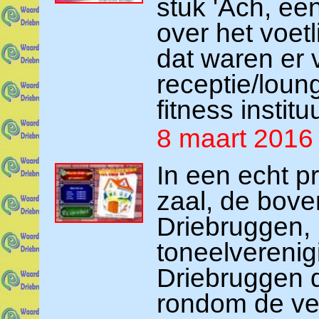
stuk 'Ach, ee
over het voetl
dat waren er 
receptie/lou
fitness institu
8 maart 2016
In een echt p
zaal, de bove
Driebruggen,
toneelvereni
Driebruggen d
rondom de ver