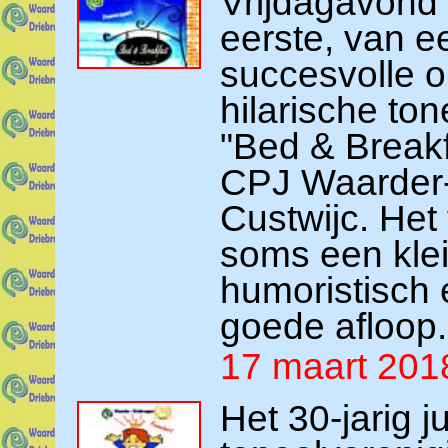
Vrijdagavond
eerste, van ee
succesvolle 
hilarische ton
"Bed & Breakf
CPJ Waarder-
Custwijc. Het
soms een klei
humoristisch
goede afloop.
17 maart 201
Het 30-jarig 