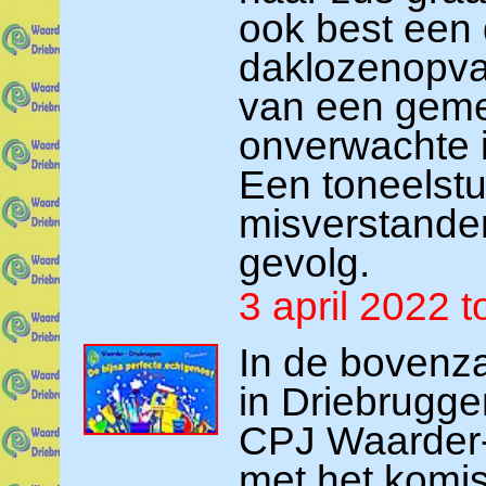
ook best een 
daklozenopva
van een geme
onverwachte 
Een toneelst
misverstanden
gevolg.
3 april 2022 
In de bovenza
in Driebrugge
CPJ Waarder-
met het komis